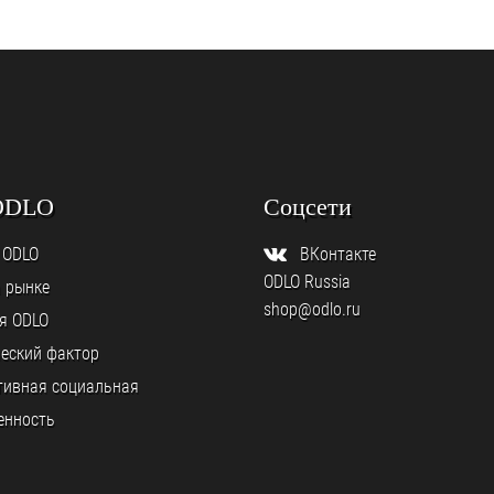
ODLO
Соцсети
 ODLO
ВКонтакте
ODLO Russia
а рынке
shop@odlo.ru
я ODLO
еский фактор
тивная социальная
енность