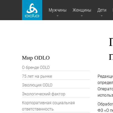
Мужчины
Женщины
Дети
Мир ODLO
О бренде ODLO
75 лет на рынке
Редакци
определ
Эволюция ODLO
Операто
Экологический фактор
исполь
Корпоративная социальная
Обработ
ответственность
ФЗ «О п