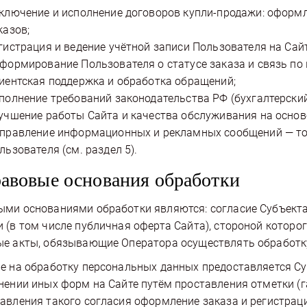
ключение и исполнение договоров купли-продажи: оформл
казов;
гистрация и ведение учётной записи Пользователя на Сайт
формирование Пользователя о статусе заказа и связь по 
иентская поддержка и обработка обращений;
полнение требований законодательства РФ (бухгалтерский 
учшение работы Сайта и качества обслуживания на основ
правление информационных и рекламных сообщений — тол
льзователя (см. раздел 5).
равовые основания обработки
ми основаниями обработки являются: согласие Субъекта
 (в том числе публичная оферта Сайта), стороной которо
е акты, обязывающие Оператора осуществлять обработк
е на обработку персональных данных предоставляется С
нении иных форм на Сайте путём проставления отметки (
авления такого согласия оформление заказа и регистрац