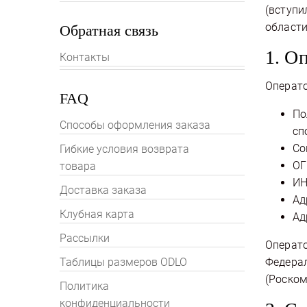
(вступи
области
Обратная связь
1. О
Контакты
Операто
FAQ
По
Способы оформления заказа
сп
Со
Гибкие условия возврата
ОГ
товара
ИН
Доставка заказа
Ад
Клубная карта
Ад
Рассылки
Операто
Таблицы размеров ODLO
Федерал
(Роском
Политика
конфиденциальности