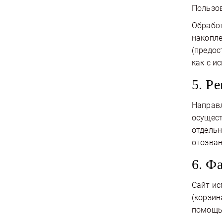
Пользов
Обработ
накопле
(предос
как с и
5. Р
Направл
осущест
отдельн
отозван
6. Ф
Сайт ис
(корзин
помощь