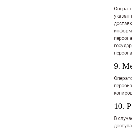
Операто
указанн
доставк
информи
персона
государ
персона
9. М
Операто
персона
копиров
10. 
В случа
доступа