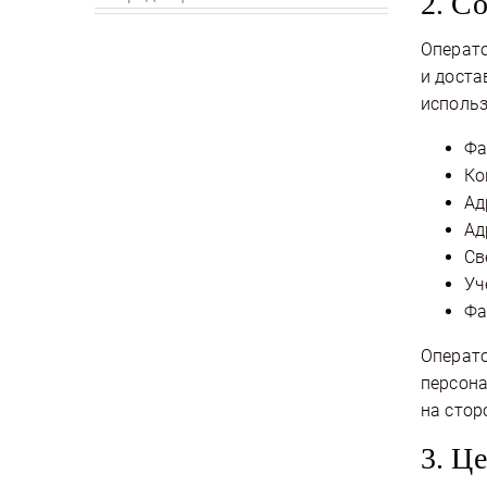
2. С
Операто
и доста
использ
Фа
Ко
Ад
Ад
Св
Уч
Фа
Операто
персона
на стор
3. Ц