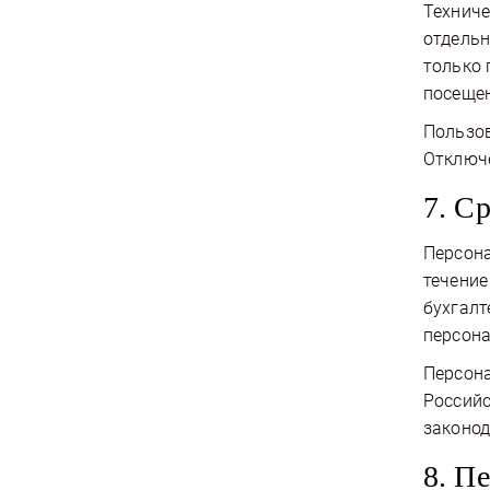
Техниче
отдельн
только 
посещен
Пользов
Отключе
7. С
Персона
течение
бухгалт
персона
Персона
Российс
законод
8. П