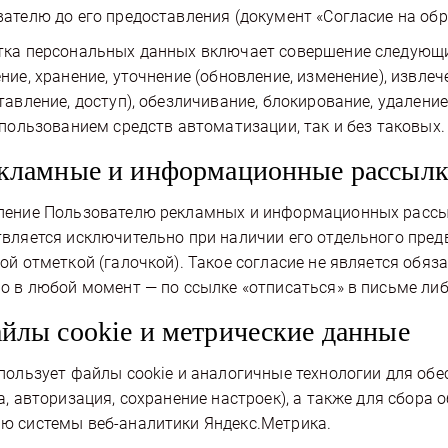
ателю до его предоставления (документ «Согласие на об
ка персональных данных включает совершение следующих 
ние, хранение, уточнение (обновление, изменение), извлеч
тавление, доступ), обезличивание, блокирование, удалени
спользованием средств автоматизации, так и без таковых.
екламные и информационные рассыл
ение Пользователю рекламных и информационных рассыло
вляется исключительно при наличии его отдельного пре
ой отметкой (галочкой). Такое согласие не является обя
о в любой момент — по ссылке «отписаться» в письме ли
айлы cookie и метрические данные
пользует файлы cookie и аналогичные технологии для об
а, авторизация, сохранение настроек), а также для сбора
ю системы веб-аналитики Яндекс.Метрика.