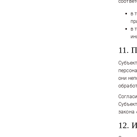
соответ
в 
пр
в 
ин
11. 
Субъект
персона
они неп
обработ
Согласи
Субъект
закона 
12. 