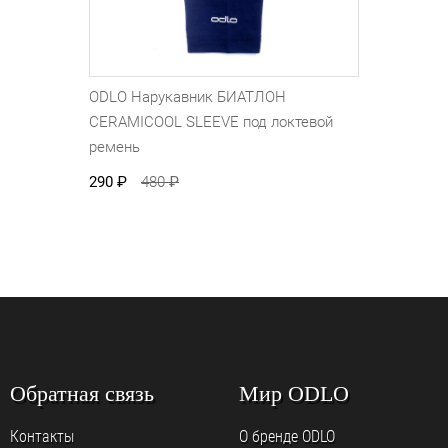
ODLO Нарукавник БИАТЛОН
CERAMICOOL SLEEVE под локтевой
ремень
290
₽
480
₽
Обратная связь
Мир ODLO
Контакты
О бренде ODLO