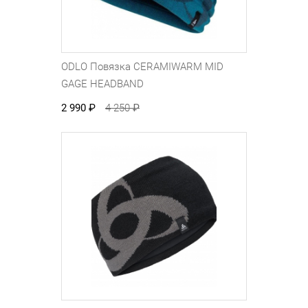
ODLO Повязка CERAMIWARM MID
GAGE HEADBAND
2 990
₽
4 250
₽