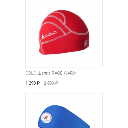
ODLO Шапка RACE WARM
1 290
₽
2 590
₽