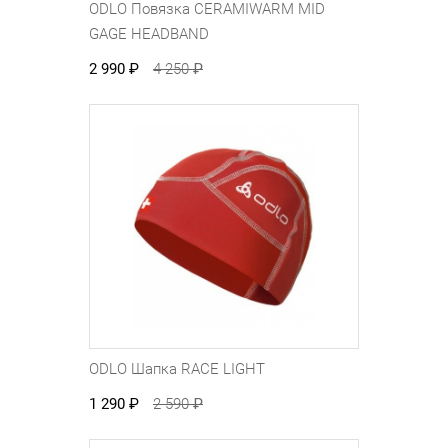
ODLO Повязка CERAMIWARM MID
GAGE HEADBAND
2 990
₽
4 250
₽
ODLO Шапка RACE LIGHT
1 290
₽
2 590
₽