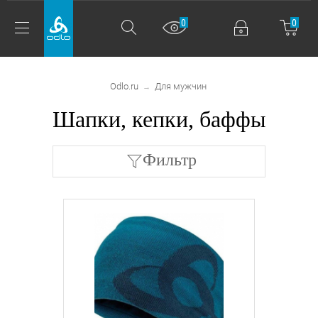
0
0
Odlo.ru
Для мужчин
→
Шапки, кепки, баффы
Фильтр