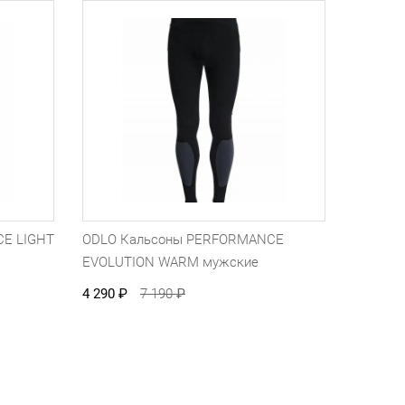
E LIGHT
ODLO Кальсоны PERFORMANCE
EVOLUTION WARM мужские
4 290
₽
7 190
₽