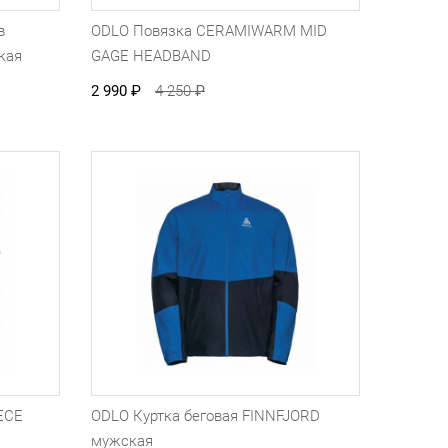
в
ODLO Повязка CERAMIWARM MID
кая
GAGE HEADBAND
2 990
₽
4 250
₽
ECE
ODLO Куртка беговая FINNFJORD
мужская