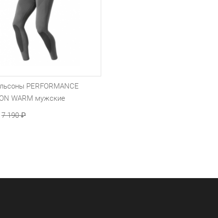
альсоны PERFORMANCE
ION WARM мужские
7 190
₽