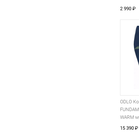
2 990
₽
ODLO Ко
FUNDAM
WARM м
15 390
₽