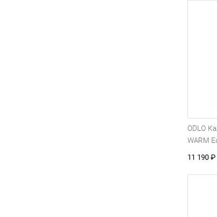
ODLO К
WARM Ec
11 190
₽