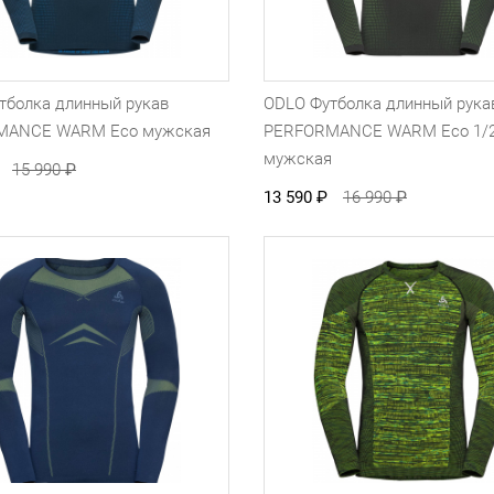
тболка длинный рукав
ODLO Футболка длинный рука
MANCE WARM Eco мужская
PERFORMANCE WARM Eco 1/2
мужская
15 990
₽
13 590
₽
16 990
₽