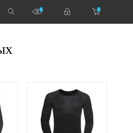
0
0
ых