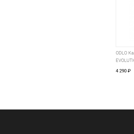
ODLO К
EVOLUT
4 290
₽