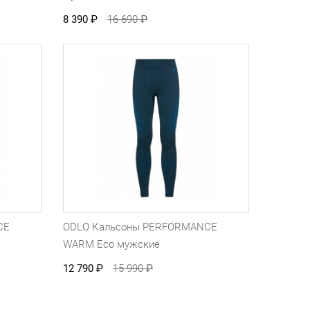
8 390
₽
16 690
₽
CE
ODLO Кальсоны PERFORMANCE
WARM Eco мужские
12 790
₽
15 990
₽