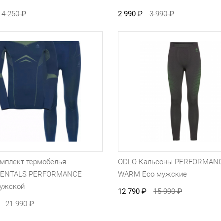
4 250
₽
2 990
₽
3 990
₽
мплект термобелья
ODLO Кальсоны PERFORMAN
ENTALS PERFORMANCE
WARM Eco мужские
ужской
12 790
₽
15 990
₽
21 990
₽