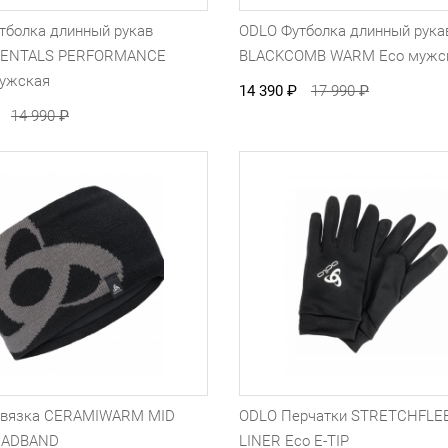
тболка длинный рукав
ODLO Футболка длинный рука
ENTALS PERFORMANCE
BLACKCOMB WARM Eco мужс
ужская
14 390
₽
17 990
₽
14 990
₽
овязка CERAMIWARM MID
ODLO Перчатки STRETCHFLE
EADBAND
LINER Eco E-TIP