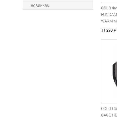
новинкам
ODLO Фу
FUNDAM
WARM м
11 290
₽
ODLO П
GAGE H