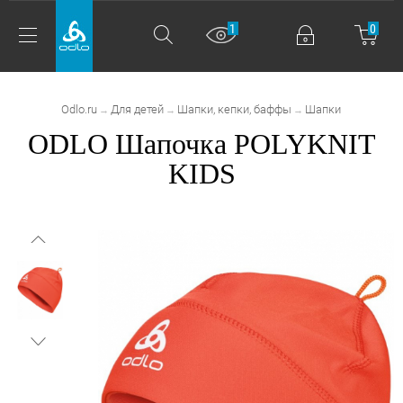
1
0
Odlo.ru
Для детей
Шапки, кепки, баффы
Шапки
→
→
→
ODLO Шапочка POLYKNIT
KIDS