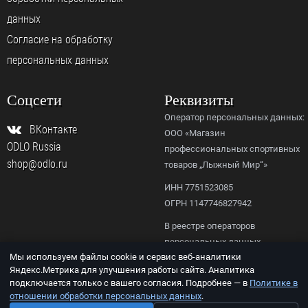
данных
Согласие на обработку
персональных данных
Соцсети
Реквизиты
Оператор персональных данных:
ВКонтакте
ООО «Магазин
ODLO Russia
профессиональных спортивных
shop@odlo.ru
товаров „Лыжный Мир“»
ИНН 7751523085
ОГРН 1147746827942
В реестре операторов
персональных данных
Мы используем файлы cookie и сервис веб-аналитики
Роскомнадзора,
Яндекс.Метрика для улучшения работы сайта. Аналитика
рег. № 77-23-156092.
подключается только с вашего согласия. Подробнее — в
Политике в
отношении обработки персональных данных
.