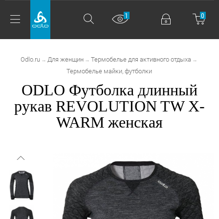
1
0
Odlo.ru
Для женщин
Термобелье для активного отдыха
→
→
→
Термобелье майки, футболки
ODLO Футболка длинный
рукав REVOLUTION TW X-
WARM женская