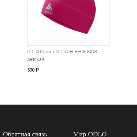
ODLO Шапка MICROFLEECE KIDS
детская
590
₽
Обратная связь
Мир ODLO