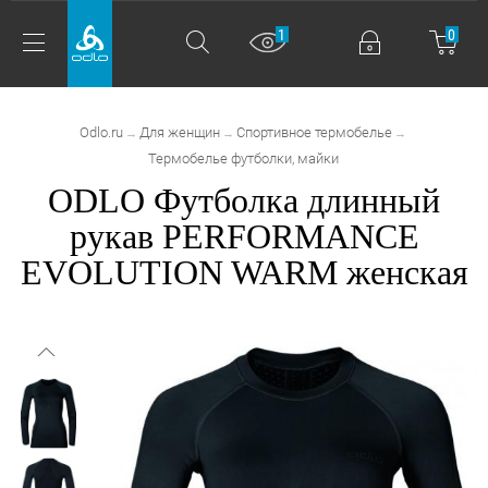
1
0
Odlo.ru
Для женщин
Спортивное термобелье
→
→
→
Термобелье футболки, майки
ODLO Футболка длинный
рукав PERFORMANCE
EVOLUTION WARM женская