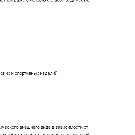
етной даже в условиях слабой видимости.
ских и спортивных изделий
ического внешнего вида в зависимости от
тель может вносить изменения во внешний