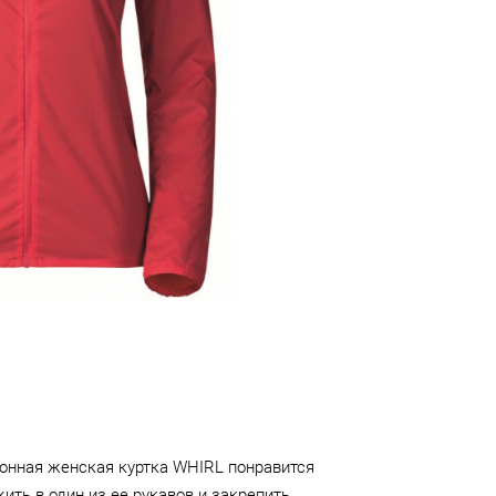
ионная женская куртка WHIRL понравится
ить в один из ее рукавов и закрепить