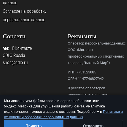
данных
Согласие на обработку
персональных данных
Соцсети
Реквизиты
Оператор персональных данных:
ВКонтакте
ООО «Магазин
ODLO Russia
профессиональных спортивных
shop@odlo.ru
товаров „Лыжный Мир“»
ИНН 7751523085
ОГРН 1147746827942
В реестре операторов
персональных данных
Мы используем файлы cookie и сервис веб-аналитики
Роскомнадзора,
Яндекс.Метрика для улучшения работы сайта. Аналитика
рег. № 77-23-156092.
подключается только с вашего согласия. Подробнее — в
Политике в
отношении обработки персональных данных
.
© ООО «ODLO.RU», 2026
Принять
Отклонить