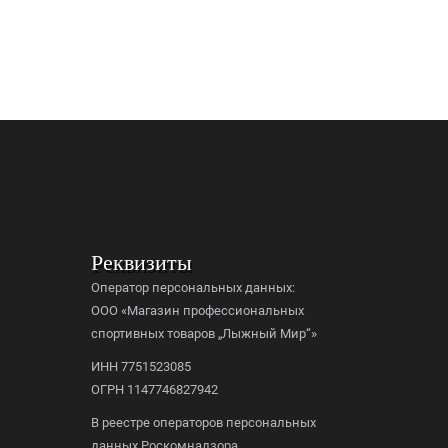
Реквизиты
Оператор персональных данных:
ООО «Магазин профессиональных
спортивных товаров „Лыжный Мир“»
ИНН 7751523085
ОГРН 1147746827942
В реестре операторов персональных
данных Роскомнадзора,