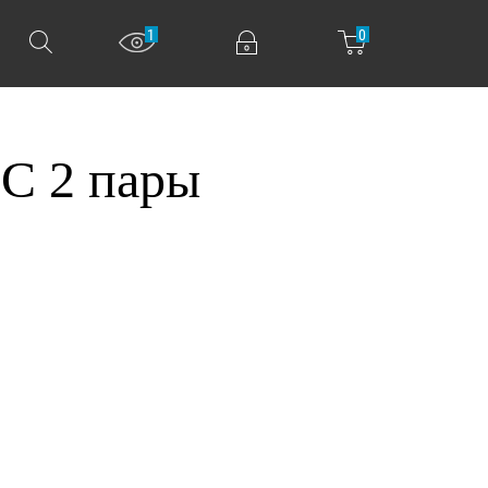
1
0
 2 пары