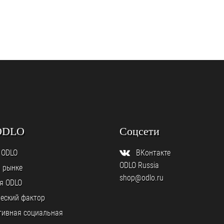
ODLO
Соцсети
 ODLO
ВКонтакте
ODLO Russia
а рынке
shop@odlo.ru
я ODLO
еский фактор
тивная социальная