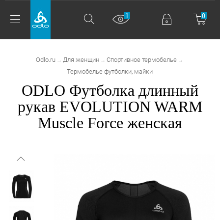
1
0
Odlo.ru
Для женщин
Спортивное термобелье
→
→
→
Термобелье футболки, майки
ODLO Футболка длинный
рукав EVOLUTION WARM
Muscle Force женская