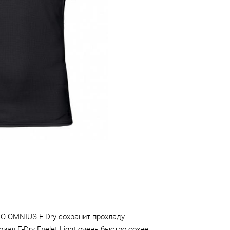
O OMNIUS F-Dry сохранит прохладу
ал F-Dry Eyelet Light очень быстро сохнет