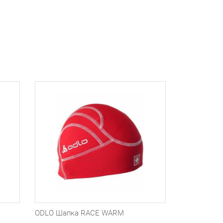
ODLO Шапка RACE WARM
ODLO Тайтс