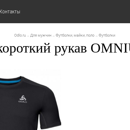
Контакты
Odlo.ru
Для мужчин
Футболки, майки, поло
Футболки
→
→
→
ороткий рукав OMNI