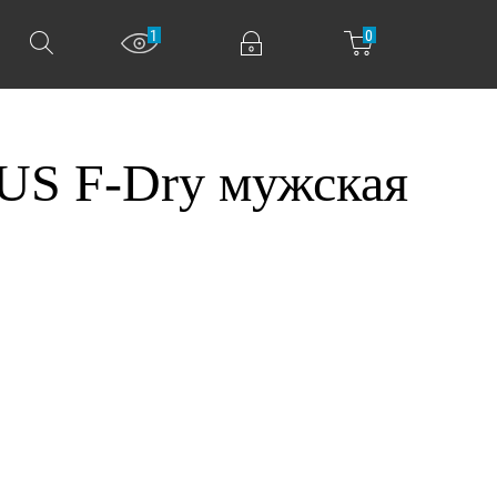
1
0
US F-Dry мужская