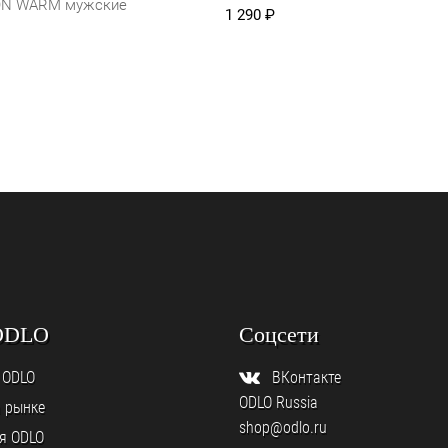
ON WARM мужские
1 290
₽
ODLO
Соцсети
 ODLO
ВКонтакте
ODLO Russia
а рынке
shop@odlo.ru
я ODLO