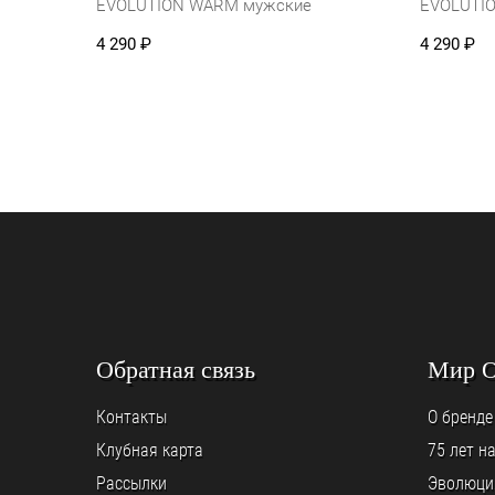
EVOLUTION WARM мужские
EVOLUTI
4 290
₽
4 290
₽
Обратная связь
Мир 
Контакты
О бренде
Клубная карта
75 лет н
Рассылки
Эволюци