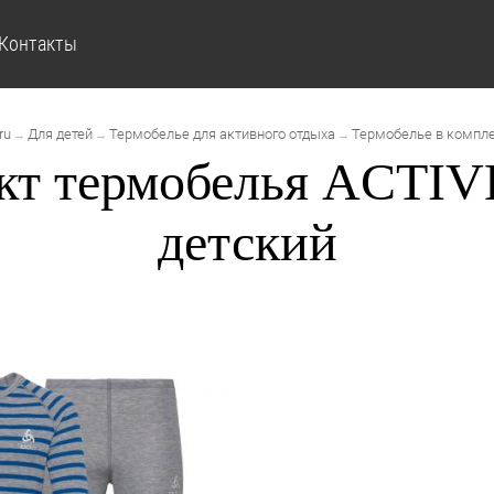
Контакты
ru
Для детей
Термобелье для активного отдыха
Термобелье в компл
→
→
→
кт термобелья ACTI
детский