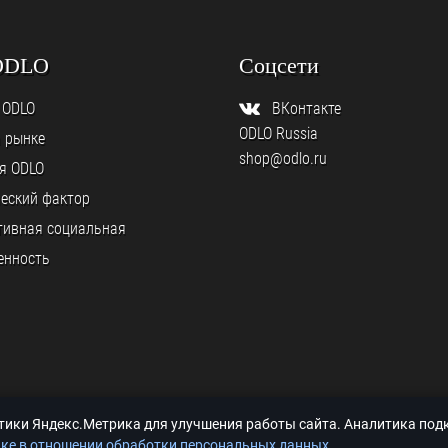
ODLO
Соцсети
 ODLO
ВКонтакте
ODLO Russia
а рынке
shop@odlo.ru
я ODLO
еский фактор
тивная социальная
енность
итики Яндекс.Метрика для улучшения работы сайта. Аналитика по
ке в отношении обработки персональных данных
.