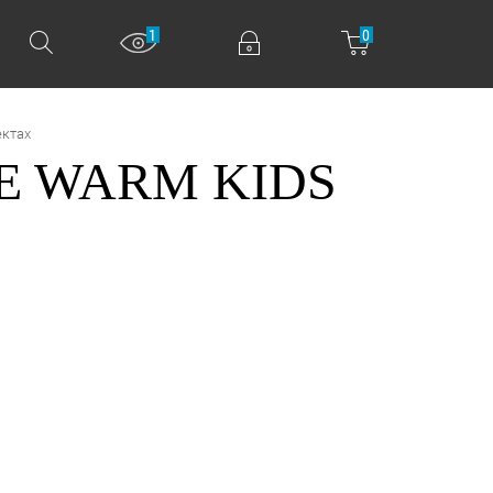
1
0
ектах
VE WARM KIDS