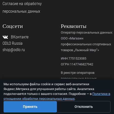
Согласие на обработку
персональных данных
Соцсети
Реквизиты
Оператор персональных данных:
ВКонтакте
ООО «Магазин
ODLO Russia
профессиональных спортивных
shop@odlo.ru
товаров „Лыжный Мир“»
ИНН 7751523085
ОГРН 1147746827942
В реестре операторов
персональных данных
Мы используем файлы cookie и сервис веб-аналитики
Роскомнадзора,
Яндекс.Метрика для улучшения работы сайта. Аналитика
рег. № 77-23-156092.
подключается только с вашего согласия. Подробнее — в
Политике в
отношении обработки персональных данных
.
© ООО «ODLO.RU», 2026
Принять
Отклонить
© K back && front ends programming