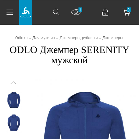
1
0
Odlo.ru
Для мужчин
Джемперы, рубашки
Джемперы
→
→
→
ODLO Джемпер SERENITY
мужской