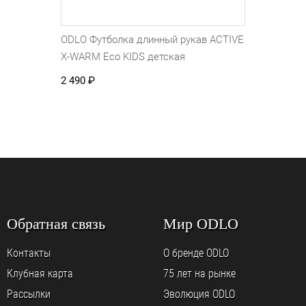
ODLO Футболка длинный рукав ACTIVE
X-WARM Eco KIDS детская
2 490
₽
Обратная связь
Мир ODLO
Контакты
О бренде ODLO
Клубная карта
75 лет на рынке
Рассылки
Эволюция ODLO