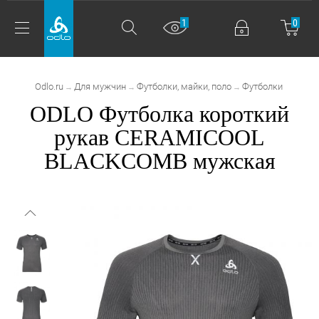
1
0
Odlo.ru
Для мужчин
Футболки, майки, поло
Футболки
→
→
→
ODLO Футболка короткий
рукав CERAMICOOL
BLACKCOMB мужская