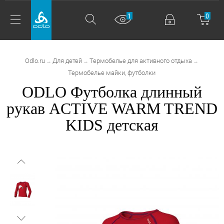
1
0
Odlo.ru
Для детей
Термобелье для активного отдыха
→
→
→
Термобелье майки, футболки
ODLO Футболка длинный
рукав ACTIVE WARM TREND
KIDS детская