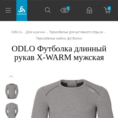
1
0
Odlo.ru
Для мужчин
Термобелье для активного отдыха
→
→
→
Термобелье майки, футболки
ODLO Футболка длинный
рукав X-WARM мужская