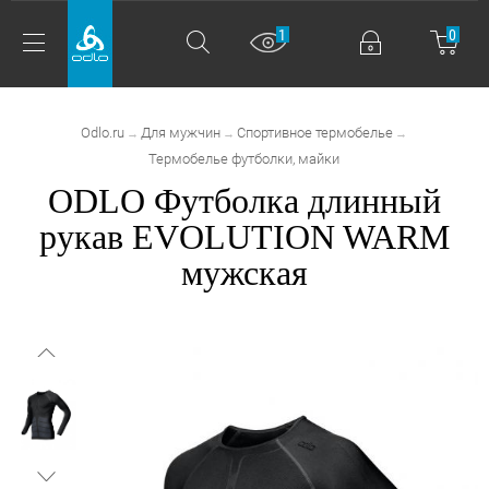
1
0
Odlo.ru
Для мужчин
Спортивное термобелье
→
→
→
Термобелье футболки, майки
ODLO Футболка длинный
рукав EVOLUTION WARM
мужская