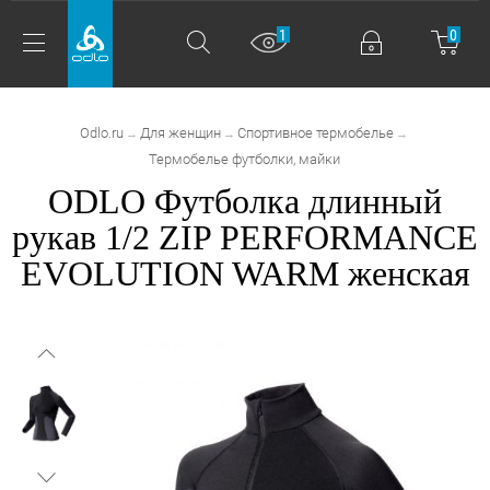
1
0
Odlo.ru
Для женщин
Спортивное термобелье
→
→
→
Термобелье футболки, майки
ODLO Футболка длинный
рукав 1/2 ZIP PERFORMANCE
EVOLUTION WARM женская