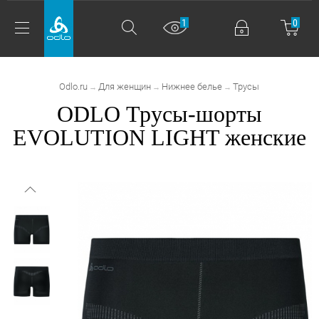
1
0
Odlo.ru
Для женщин
Нижнее белье
Трусы
→
→
→
ODLO Трусы-шорты
EVOLUTION LIGHT женские