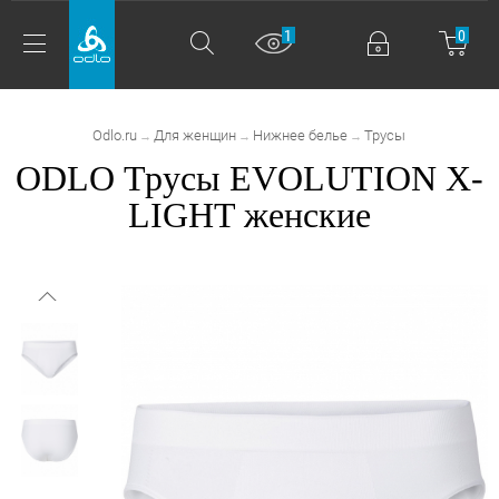
1
0
Odlo.ru
Для женщин
Нижнее белье
Трусы
→
→
→
ODLO Трусы EVOLUTION X-
LIGHT женские