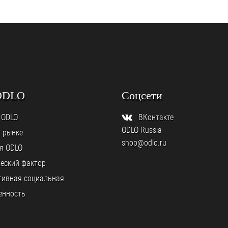
ODLO
Соцсети
 ODLO
ВКонтакте
ODLO Russia
а рынке
shop@odlo.ru
я ODLO
еский фактор
тивная социальная
енность