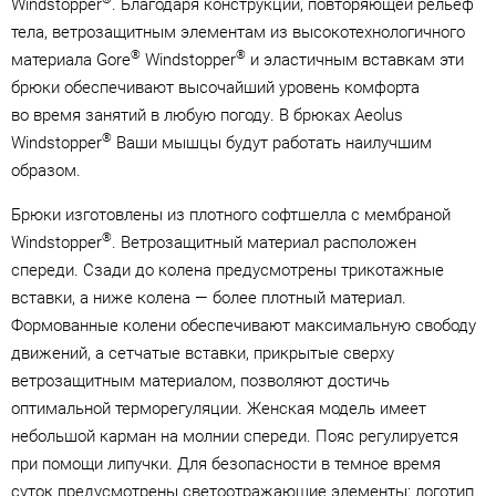
Windstopper
. Благодаря конструкции, повторяющей рельеф
тела, ветрозащитным элементам из высокотехнологичного
®
®
материала Gore
Windstopper
и эластичным вставкам эти
брюки обеспечивают высочайший уровень комфорта
во время занятий в любую погоду. В брюках Aeolus
®
Windstopper
Ваши мышцы будут работать наилучшим
образом.
Брюки изготовлены из плотного софтшелла с мембраной
®
Windstopper
. Ветрозащитный материал расположен
спереди. Сзади до колена предусмотрены трикотажные
вставки, а ниже колена — более плотный материал.
Формованные колени обеспечивают максимальную свободу
движений, а сетчатые вставки, прикрытые сверху
ветрозащитным материалом, позволяют достичь
оптимальной терморегуляции. Женская модель имеет
небольшой карман на молнии спереди. Пояс регулируется
при помощи липучки. Для безопасности в темное время
суток предусмотрены светоотражающие элементы: логотип