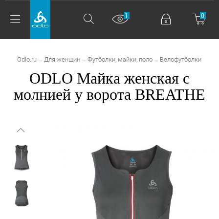
1
0
Odlo.ru
Для женщин
Футболки, майки, поло
Велофутболки
→
→
→
ODLO Майка женская с
молнией у ворота BREATHE